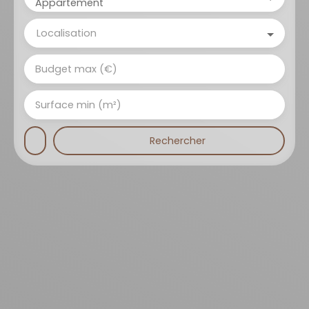
Appartement
Localisation
Budget max (€)
Surface min (m²)
Rechercher