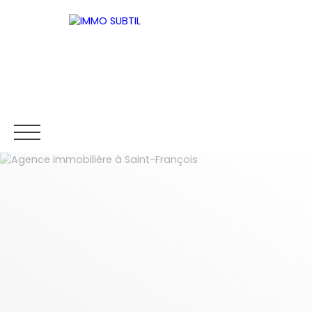
ACCUEIL
ACHETER
NEUF
VENDRE
Être rappelé