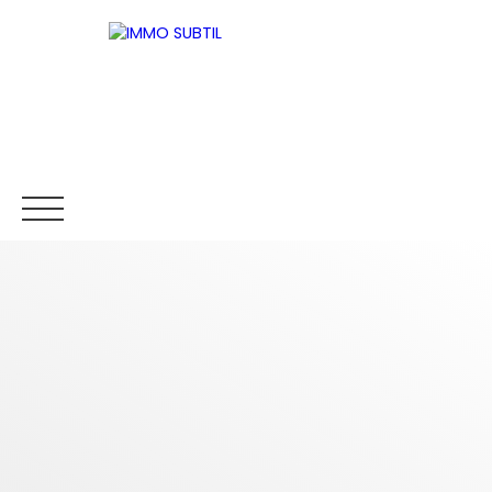
ACCUEIL
ACHETER
NEUF
VENDRE
Être rappelé